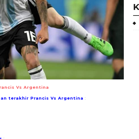
K
rancis Vs Argentina
n terakhir Prancis Vs Argentina
:
s
: