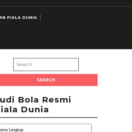
AN PIALA DUNIA
udi Bola Resmi
iala Dunia