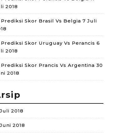
li 2018
Prediksi Skor Brasil Vs Belgia 7 Juli
018
Prediksi Skor Uruguay Vs Perancis 6
li 2018
Prediksi Skor Prancis Vs Argentina 30
ni 2018
rsip
Juli 2018
Juni 2018