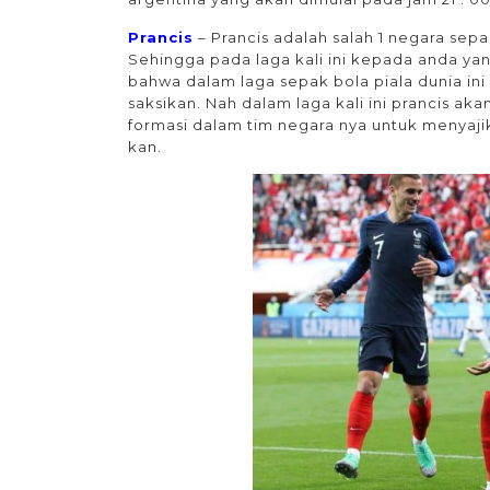
Prancis
– Prancis adalah salah 1 negara sepa
Sehingga pada laga kali ini kepada anda yan
bahwa dalam laga sepak bola piala dunia in
saksikan. Nah dalam laga kali ini prancis a
formasi dalam tim negara nya untuk menyajik
kan.