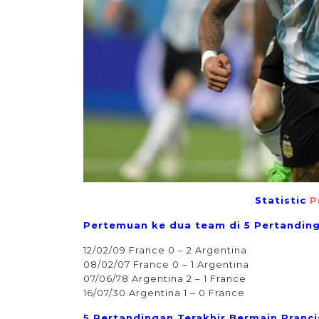
Statistic
P
Pertemuan ke dua team di 5 Pertandinga
12/02/09 France 0 – 2 Argentina
08/02/07 France 0 – 1 Argentina
07/06/78 Argentina 2 – 1 France
16/07/30 Argentina 1 – 0 France
5 Pertandingan Terakhir Bermain Pranci