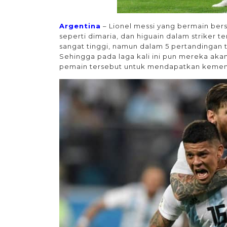
Argentina
– Lionel messi yang bermain be
seperti dimaria, dan higuain dalam striker 
sangat tinggi, namun dalam 5 pertandingan
Sehingga pada laga kali ini pun mereka ak
pemain tersebut untuk mendapatkan kemenan