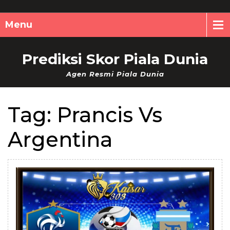
Menu
Prediksi Skor Piala Dunia
Agen Resmi Piala Dunia
Tag: Prancis Vs
Argentina