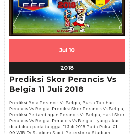
Jul
10
2018
Prediksi Skor Perancis Vs
Belgia 11 Juli 2018
Prediksi Bola Perancis Vs Belgia, Bursa Taruhan
Perancis Vs Belgia, Prediksi Skor Perancis Vs Belgia,
Prediksi Pertandingan Perancis Vs Belgia, Hasil Skor
Perancis Vs Belgia, Perancis Vs Belgia – yang akan
di adakan pada tanggal 11 Juli 2018 Pada Pukul 01 :
00 WIB Di Stadium Saint-Petersburg Stadium