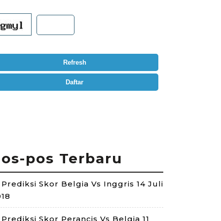
os-pos Terbaru
Prediksi Skor Belgia Vs Inggris 14 Juli
018
Prediksi Skor Perancis Vs Belgia 11