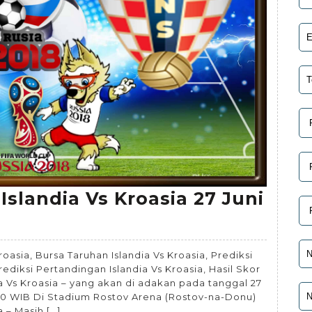
 Islandia Vs Kroasia 27 Juni
roasia, Bursa Taruhan Islandia Vs Kroasia, Prediksi
Prediksi Pertandingan Islandia Vs Kroasia, Hasil Skor
dia Vs Kroasia – yang akan di adakan pada tanggal 27
 00 WIB Di Stadium Rostov Arena (Rostov-na-Donu)
a – Masih […]