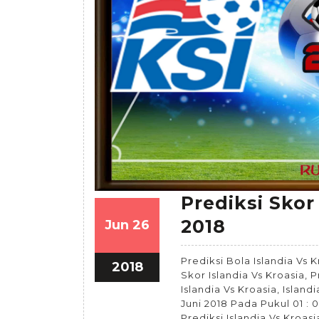
Prediksi Skor
2018
Jun
26
Prediksi Bola Islandia Vs K
2018
Skor Islandia Vs Kroasia, 
Islandia Vs Kroasia, Islan
Juni 2018 Pada Pukul 01 :
Prediksi Islandia Vs Kroasi