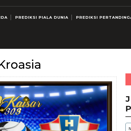
NDA
PREDIKSI PIALA DUNIA
PREDIKSI PERTANDING
 Kroasia
J
P