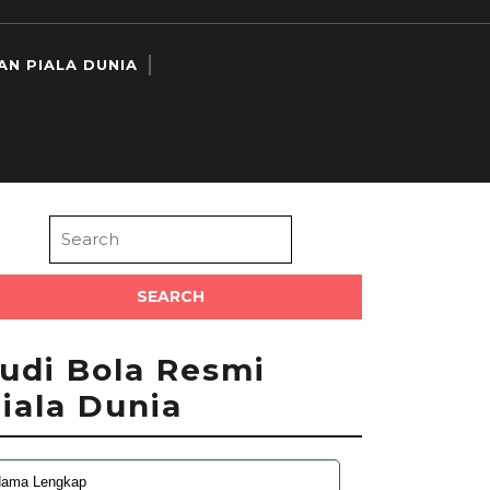
AN PIALA DUNIA
udi Bola Resmi
iala Dunia