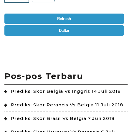
Pos-pos Terbaru
Prediksi Skor Belgia Vs Inggris 14 Juli 2018
Prediksi Skor Perancis Vs Belgia 11 Juli 2018
Prediksi Skor Brasil Vs Belgia 7 Juli 2018
Prediksi Skor Uruguay Vs Perancis 6 Juli