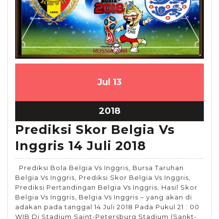
Jul
13
2018
Prediksi Skor Belgia Vs
Inggris 14 Juli 2018
Prediksi Bola Belgia Vs Inggris, Bursa Taruhan
Belgia Vs Inggris, Prediksi Skor Belgia Vs Inggris,
Prediksi Pertandingan Belgia Vs Inggris, Hasil Skor
Belgia Vs Inggris, Belgia Vs Inggris – yang akan di
adakan pada tanggal 14 Juli 2018 Pada Pukul 21 : 00
WIB Di Stadium Saint-Petersburg Stadium (Sankt-