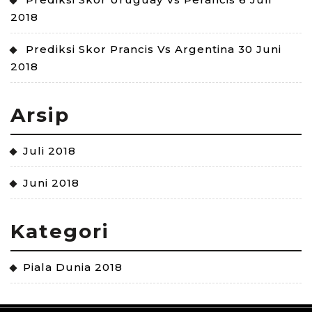
2018
Prediksi Skor Prancis Vs Argentina 30 Juni
2018
Arsip
Juli 2018
Juni 2018
Kategori
Piala Dunia 2018