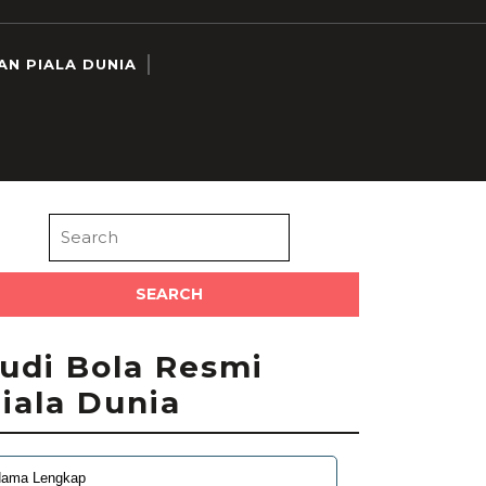
AN PIALA DUNIA
udi Bola Resmi
iala Dunia