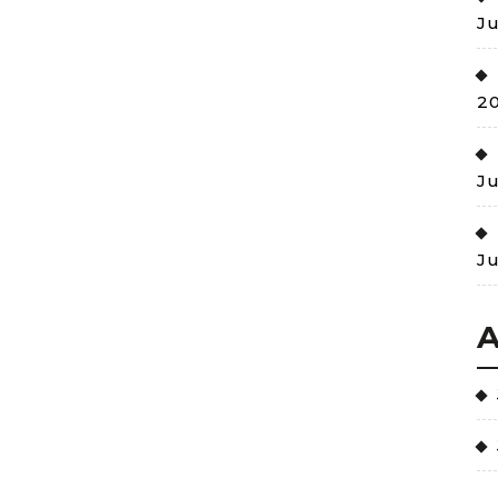
Ju
2
Ju
Ju
A