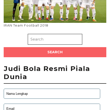
IRAN Team Football 2018
Judi Bola Resmi Piala
Dunia