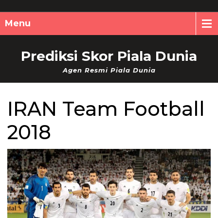
Menu
Prediksi Skor Piala Dunia
Agen Resmi Piala Dunia
IRAN Team Football
2018